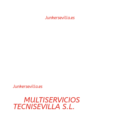
material de cualquier
naturaleza existente en los
mismos.
no se
Junkersevilla.es
responsabiliza en ningún
caso de los resultados que
puedan derivarse al Usuario
por acceso a dichos enlaces.
El Usuario que se proponga
establecer cualquier
dispositivo técnico de enlace
desde su sitio web al portal
deberá obtener la
Junkersevilla.es
autorización previa y escrita
de
MULTISERVICIOS
TECNISEVILLA S.L.
El
establecimiento del enlace
no implica en ningún caso la
existencia de relaciones entre