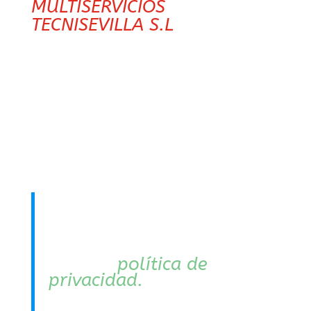
MULTISERVICIOS
TECNISEVILLA S.L
a los datos
que, de acuerdo con la
infraestructura de
wordpress, necesite el
usuario aportar bien para la
suscripción a la web/blog
bien para realizar y/o recibir
comentarios en el mismo.
Asimismo, informamos
que la información de
nuestros usuarios está
protegida de acuerdo a
nuestra
política de
privacidad.
Al activar una
suscripción, el usuario