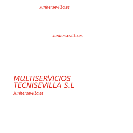
la web
(“
Usuario
”)
Junkersevilla.es
acepta someterse a las
Condiciones Generales
vigentes en cada momento
del portal
Junkersevilla.es
La finalidad de esta página
web
Los servicios prestados por
MULTISERVICIOS
TECNISEVILLA S.L
en
son el desarrollo de
Junkersevilla.es
contenidos especializados en
marketing y actividades
relacionadas.
El presente aviso legal (en