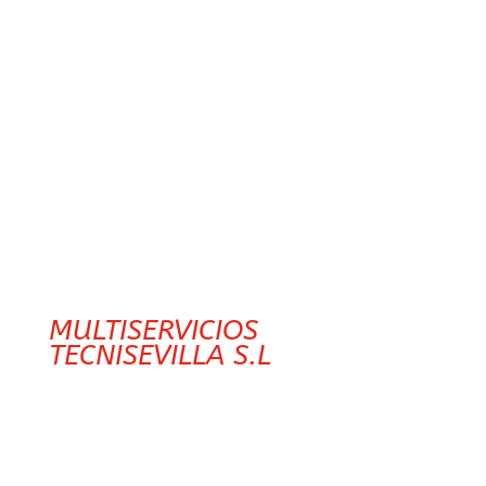
reformas, etc.
Información Hosting:
Ionos.es. Localización en
España
Condiciones
Las presentes Condiciones
Generales regulan el uso
(incluyendo el mero acceso)
de las páginas web
integrantes del sitio web de
MULTISERVICIOS
TECNISEVILLA S.L
incluidos
los contenidos y servicios
puestos a disposición en
ellas.
Toda persona que acceda a