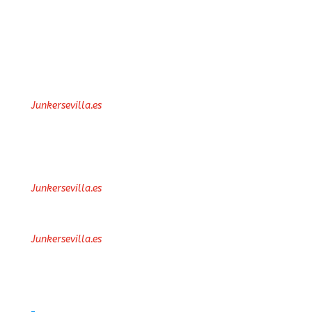
alguna, el presente Aviso
Legal en relación con
determinados servicios y
contenidos del sitio Web.
En la utilización de la web
el Usuario se
Junkersevilla.es
compromete a no llevar a
cabo
ninguna conducta
que
pudiera dañar la imagen, los
intereses y los derechos de
o de terceros o que
Junkersevilla.es
pudiera dañar, inutilizar o
sobrecargar el portal
o que impidiera, de
Junkersevilla.es
cualquier forma, la normal
utilización de la web.