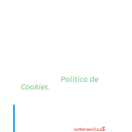
ordenador, y no
proporcionan el nombre y
apellidos del usuario.
También pueden utilizarse
Cookies de Afiliados. Ni el
titular de esta web, ni los
colaboradores pueden
identificar personalmente
a los usuarios. Puedes
ampliar esta información
leyendo la
Política de
Cookies.
Los usuarios podrán
darse
de baja en cualquier
momento
de los servicios
prestados por
s
en
Junkersevilla.e