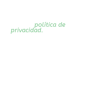
asterisco
Su información está
protegida de acuerdo a
nuestra
política de
privacidad.
Al enviar sus
datos a través de nuestro
formulario, usted comprende
y acepta que:
Compromisos y obligaciones
de los usuarios
El acceso y/o uso de este
sitio web atribuye a quien lo
realiza la condición de
Usuario, aceptando, desde
este mismo momento,
plenamente y sin reserva