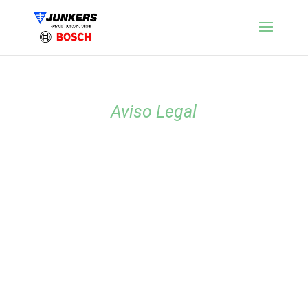
Aviso Legal
En esta página os detallamos todos los datos de
nuestra actividad, la finalidad de la web, qué
información de la web utilizamos y qué hacemos con
tus datos, cuales son los derechos y obligaciones que
tenemos ambos y los procedimientos que usamos para
proteger tus datos personales y nuestro compromiso
de confidencialidad.