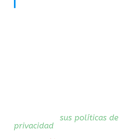
la misma Newsletter.
En cumplimiento de la
normativa vigente sobre
protección de datos de
carácter personal, tanto al
suscribirse a esta web/blog
como al realizar algún
comentario en cualquiera de
sus páginas y/o entradas, el
usuario consiente:
El tratamiento de sus
datos personales en el
entorno de wordpress
conforme a
sus políticas de
privacidad
.
El acceso de