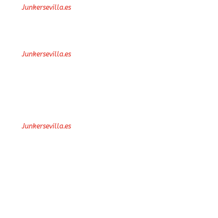
y el propietario del
Junkersevilla.es
sitio en el que se establezca
el enlace, ni la aceptación o
aprobación por parte de
de sus contenidos o
Junkersevilla.es
servicios.
Política de Protección de
datos y confidencialidad
se compromete en
Junkersevilla.es
la utilización de los datos
incluidos en el fichero, a
respetar su confidencialidad
y a utilizarlos de acuerdo
con la finalidad del mismo,
así como a dar
cumplimiento a su
obligación de guardarlos y