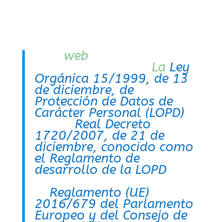
Leyes que se aplican en esta web
Esta
web
cumple
rigurosamente con
La
Ley
Orgánica 15/1999, de 13
de diciembre, de
Protección de Datos de
Carácter Personal (LOPD)
, y
con el
Real Decreto
1720/2007, de 21 de
diciembre, conocido como
el Reglamento de
desarrollo de la LOPD
.
Cumple también con
el
Reglamento (UE)
2016/679 del Parlamento
Europeo y del Consejo de