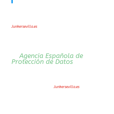
comprende y acepta que:
Desde el momento en que
efectúa su suscripción,
tiene acceso a
:
Junkersevilla.es
Nombre de usuario y correo
electrónico, conformando un
fichero debidamente inscrito
en el Registro General de
la
Agencia Española de
Protección de Datos
con el
nombre de “USUARIOS y
SUSCRIPTORES WEB”
En todo caso
se
Junkersevilla.es
reserva el derecho de
modificar, en cualquier
momento y sin necesidad de
previo aviso, la presentación