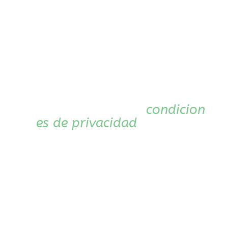
finalidad de mantenerlo
informado sobre
novedades y enviarle
promociones exclusivas
que puedan ser de su
interés. Utilizaremos el
servicio de
Mailrelay
(con
su
correspondientes
condicion
es de privacidad
) para
gestionar las
suscripciones. En cada
recepción de un correo
electrónico el usuario
tendrá la posibilidad de
ejercer sus derechos de
cancelación y rectificación